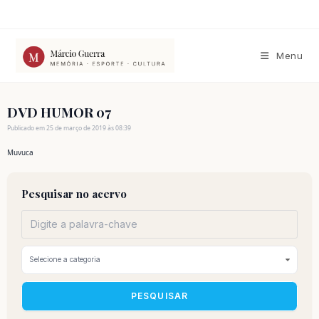
Ir
para
o
conteúdo
Menu
DVD HUMOR 07
Publicado em 25 de março de 2019 às 08:39
Muvuca
Pesquisar no acervo
PESQUISAR