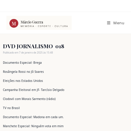
Ir
para
o
conteúdo
Menu
DVD JORNALISMO 018
Publicado em 7 de janeiro de 2025 às 15:48
Documento Especial: Brega
Rosângela Rossi no Jô Soares
Eleições nos Estados Unidos
Campanha Eleitoral em JF- Tarcísio Delgado
Clodovil com Morais Sarmento (rádio)
TV no Brasil
Documento Especial: Madona em cada um.
Manchete Especial: Ninguém vota em mim