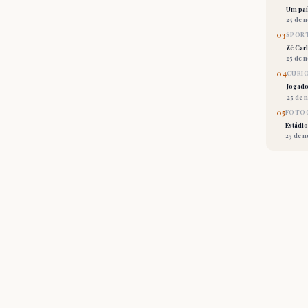
Um país
25 de 
03
SPORT
Zé Car
25 de 
04
CURI
Jogado
25 de 
05
FOTOG
Estádio
25 de 