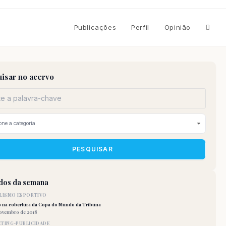
Altern
Publicações
Perfil
Opinião
pesqu
isar no acervo
do
site
PESQUISAR
idos da semana
LISMO ESPORTIVO
o na cobertura da Copa do Mundo da Tribuna
novembro de 2018
TING-PUBLICIDADE