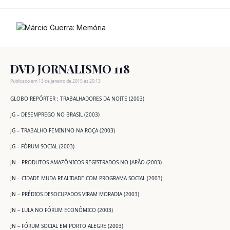
Ir
para
o
conteúdo
DVD JORNALISMO 118
Publicado em 13 de janeiro de 2015 às 20:13
GLOBO REPÓRTER : TRABALHADORES DA NOITE (2003)
JG – DESEMPREGO NO BRASIL (2003)
JG – TRABALHO FEMININO NA ROÇA (2003)
JG – FÓRUM SOCIAL (2003)
JN – PRODUTOS AMAZÔNICOS REGISTRADOS NO JAPÃO (2003)
JN – CIDADE MUDA REALIDADE COM PROGRAMA SOCIAL (2003)
JN – PRÉDIOS DESOCUPADOS VIRAM MORADIA (2003)
JN – LULA NO FÓRUM ECONÔMICO (2003)
JN – FÓRUM SOCIAL EM PORTO ALEGRE (2003)