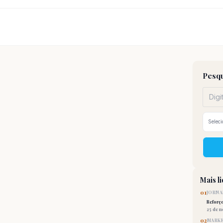
Pesqu
Mais l
01
JORNA
Reforç
25 de 
02
MARKE