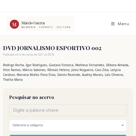
Ir
para
o
conteúdo
Menu
DVD JORNALISMO ESPORTIVO 002
Publicado em 9 de março de 2021 às 08:56
Rodrigo Rocha, Igor Rodrigues, Gustavo Fonseca, Matheus Fernandes, Débora Almada,
Vitor Ramos, Márcio Sabones, Rômulo Heleno, Júnio Nogueira, Caio Zóia, Letycia
Cardoso, Mariana Muller, Flora Elias, Danilo Rezende, Audrey Morais, Laís Oliveira,
Thalita Maria
Pesquisar no acervo