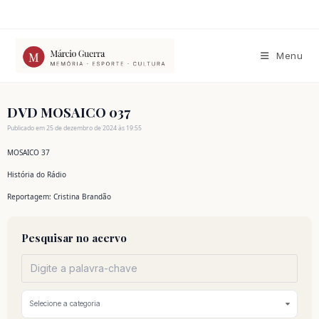
Ir
para
o
conteúdo
Menu
DVD MOSAICO 037
Publicado em 25 de dezembro de 2024 às 19:55
MOSAICO 37
História do Rádio
Reportagem: Cristina Brandão
Pesquisar no acervo