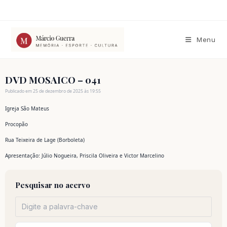
Ir
para
o
conteúdo
Menu
DVD MOSAICO – 041
Publicado em 25 de dezembro de 2025 às 19:55
Igreja São Mateus
Procopão
Rua Teixeira de Lage (Borboleta)
Apresentação: Júlio Nogueira, Priscila Oliveira e Victor Marcelino
Pesquisar no acervo