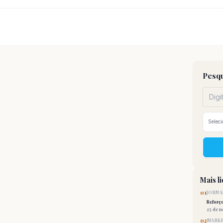
Pesqu
Mais l
01
JORNA
Reforç
25 de 
02
MARKE