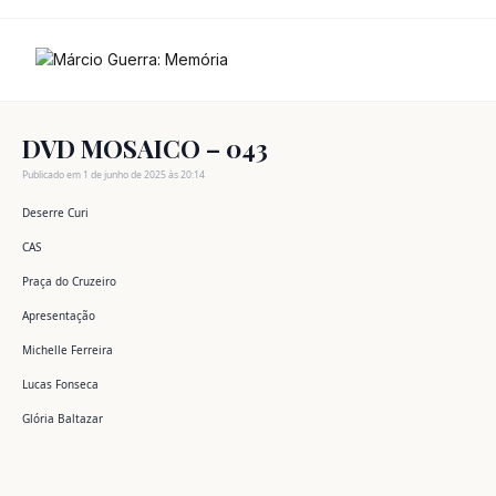
Ir
para
o
conteúdo
DVD MOSAICO – 043
Publicado em 1 de junho de 2025 às 20:14
Deserre Curi
CAS
Praça do Cruzeiro
Apresentação
Michelle Ferreira
Lucas Fonseca
Glória Baltazar