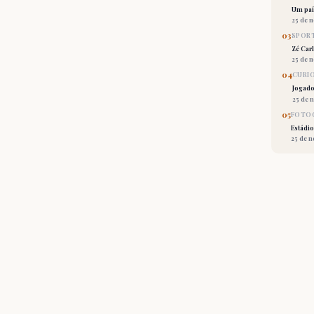
Um país
25 de 
03
SPORT
Zé Car
25 de 
04
CURI
Jogado
25 de 
05
FOTOG
Estádio
25 de 