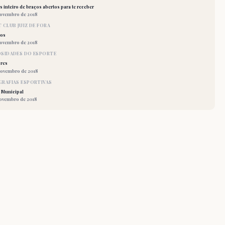
 inteiro de braços abertos para te receber
novembro de 2018
 CLUB JUIZ DE FORA
los
novembro de 2018
OSIDADES DO ESPORTE
res
novembro de 2018
RAFIAS ESPORTIVAS
 Municipal
novembro de 2018