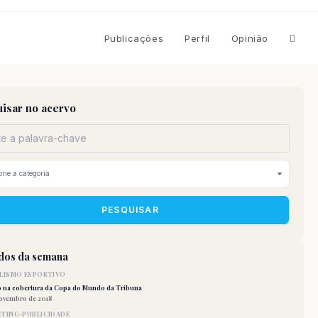
Altern
Publicações
Perfil
Opinião
pesqu
isar no acervo
do
site
PESQUISAR
idos da semana
LISMO ESPORTIVO
o na cobertura da Copa do Mundo da Tribuna
novembro de 2018
TING-PUBLICIDADE