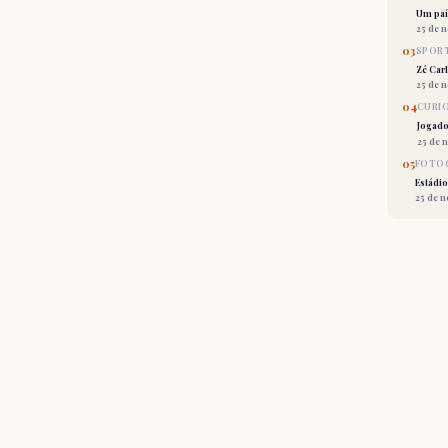
Um país
25 de 
03
SPORT
Zé Car
25 de 
04
CURI
Jogado
25 de 
05
FOTOG
Estádio
25 de 