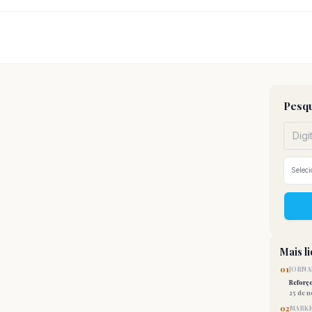
Pesqu
Mais l
01
JORNA
Reforç
25 de 
02
MARKE