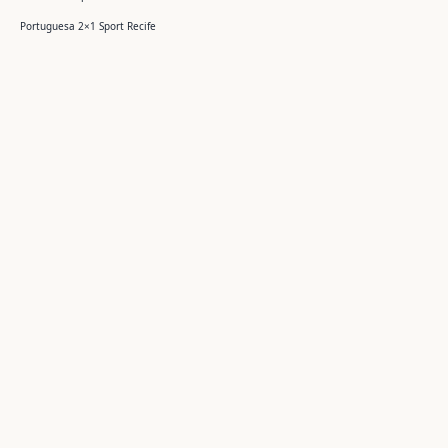
Portuguesa 2×1 Sport Recife
Márcio Guerra
Um espaço dedicado à preservação da memória, do esporte
e das manifestações culturais que moldam a nossa história.