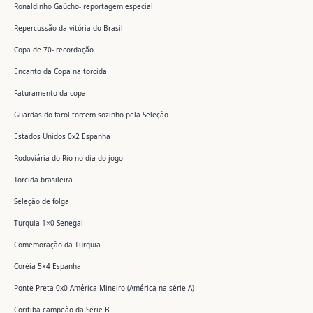
Ronaldinho Gaúcho- reportagem especial
Repercussão da vitória do Brasil
Copa de 70- recordação
Encanto da Copa na torcida
Faturamento da copa
Guardas do farol torcem sozinho pela Seleção
Estados Unidos 0x2 Espanha
Rodoviária do Rio no dia do jogo
Torcida brasileira
Seleção de folga
Turquia 1×0 Senegal
Comemoração da Turquia
Coréia 5×4 Espanha
Ponte Preta 0x0 América Mineiro (América na série A)
Coritiba campeão da Série B