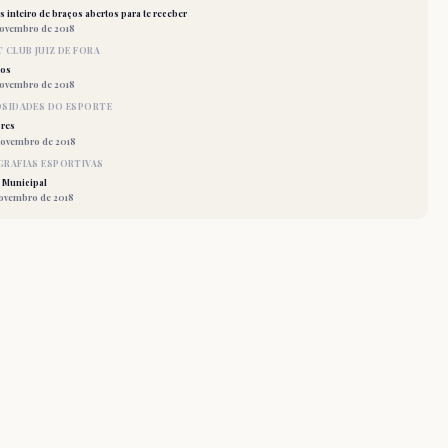
 inteiro de braços abertos para te receber
novembro de 2018
 CLUB JUIZ DE FORA
los
novembro de 2018
OSIDADES DO ESPORTE
res
novembro de 2018
RAFIAS ESPORTIVAS
 Municipal
novembro de 2018