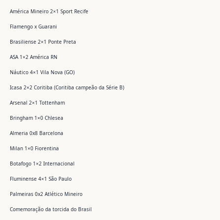
América Mineiro 2×1 Sport Recife
Flamengo x Guarani
Brasiliense 2×1 Ponte Preta
ASA 1×2 América RN
Náutico 4×1 Vila Nova (GO)
Icasa 2×2 Coritiba (Coritiba campeão da Série B)
Arsenal 2×1 Tottenham
Bringham 1×0 Chlesea
Almeria 0x8 Barcelona
Milan 1×0 Fiorentina
Botafogo 1×2 Internacional
Fluminense 4×1 São Paulo
Palmeiras 0x2 Atlético Mineiro
Comemoração da torcida do Brasil