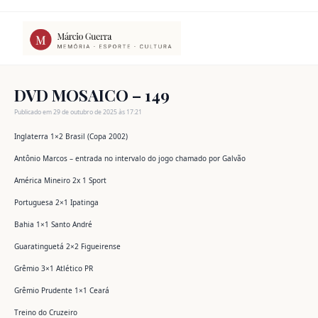
Ir
para
o
conteúdo
DVD MOSAICO – 149
Publicado em 29 de outubro de 2025 às 17:21
Inglaterra 1×2 Brasil (Copa 2002)
Antônio Marcos – entrada no intervalo do jogo chamado por Galvão
América Mineiro 2x 1 Sport
Portuguesa 2×1 Ipatinga
Bahia 1×1 Santo André
Guaratinguetá 2×2 Figueirense
Grêmio 3×1 Atlético PR
Grêmio Prudente 1×1 Ceará
Treino do Cruzeiro