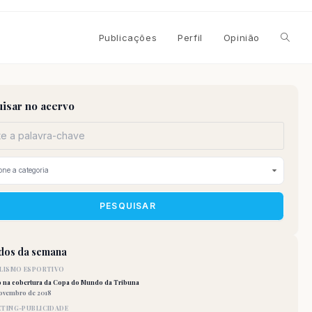
Alterna
Publicações
Perfil
Opinião
pesqui
isar no acervo
do
site
PESQUISAR
idos da semana
LISMO ESPORTIVO
o na cobertura da Copa do Mundo da Tribuna
novembro de 2018
TING-PUBLICIDADE