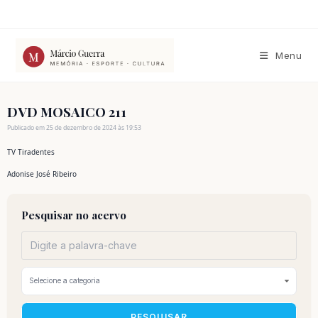
Ir
para
o
conteúdo
Menu
DVD MOSAICO 211
Publicado em 25 de dezembro de 2024 às 19:53
TV Tiradentes
Adonise José Ribeiro
Pesquisar no acervo
PESQUISAR