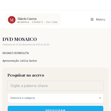
Ir
para
o
conteúdo
Menu
DVD MOSAICO
Publicado em 25 de dezembro de 2025 às 22:50
MOSAICO BORBOLETA
Apresentação: Letícia Santos
Pesquisar no acervo
PESQUISAR