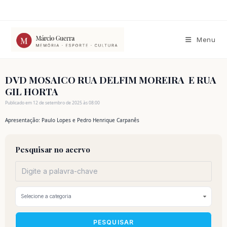
Ir
para
o
conteúdo
Menu
DVD MOSAICO RUA DELFIM MOREIRA E RUA
GIL HORTA
Publicado em 12 de setembro de 2025 às 08:00
Apresentação: Paulo Lopes e Pedro Henrique Carpanês
Pesquisar no acervo
PESQUISAR