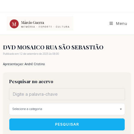
Ir
para
o
conteúdo
Menu
DVD MOSAICO RUA SÃO SEBASTIÃO
Publicado em 12 de setembro de 2025 às 08:00
Apresentaçao: André Cristino
Pesquisar no acervo
PESQUISAR