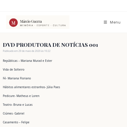
Ir
para
o
conteúdo
Menu
DVD PRODUTORA DE NOTÍCIAS 001
Publicado em 29 de maio de 2020 às 10:22
Repúblicas – Mariana Murad e Ester
Vida de Solteiro
Fé- Mariana Floriano
Hábitos alimentares estranhos- Júlia Paes
Pedicure- Matheus e Loren
Teatro- Bruna e Lucas
Ciúmes- Gabriel
Casamento – Felipe