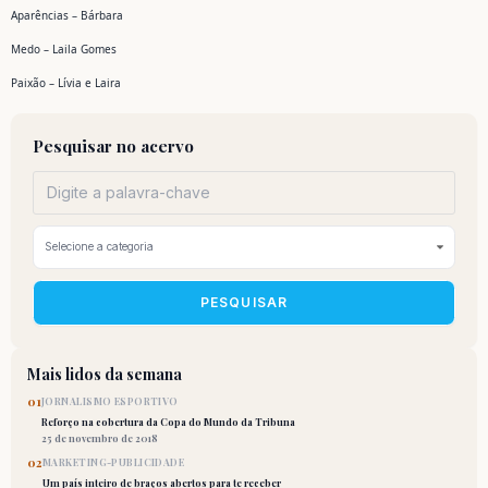
Aparências – Bárbara
Medo – Laila Gomes
Paixão – Lívia e Laira
Pesquisar no acervo
PESQUISAR
Mais lidos da semana
01
JORNALISMO ESPORTIVO
Reforço na cobertura da Copa do Mundo da Tribuna
25 de novembro de 2018
02
MARKETING-PUBLICIDADE
Um país inteiro de braços abertos para te receber