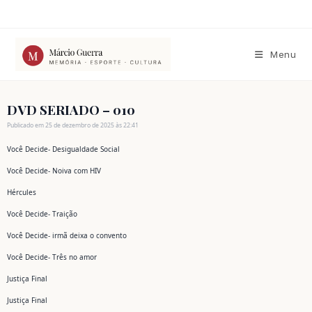
Ir
para
o
conteúdo
Menu
DVD SERIADO – 010
Publicado em 25 de dezembro de 2025 às 22:41
Você Decide- Desigualdade Social
Você Decide- Noiva com HIV
Hércules
Você Decide- Traição
Você Decide- irmã deixa o convento
Você Decide- Três no amor
Justiça Final
Justiça Final