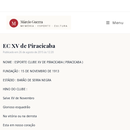
Ir
para
o
conteúdo
Menu
EC XV de Piracicaba
Publicado em 26 de agosto de 2015 às 12:20
NOME : ESPORTE CLUBE XV DE PIRACICABA ( PIRACICABA )
FUNDAÇÃO : 15 DE NOVEMBRO DE 1913
ESTÁDIO : BARÃO DE SERRA NEGRA
HINO DO CLUBE :
Salve XV de Novembro
Glorioso esquadrão
Na vitória ou na derrota
Esta em nosso coração