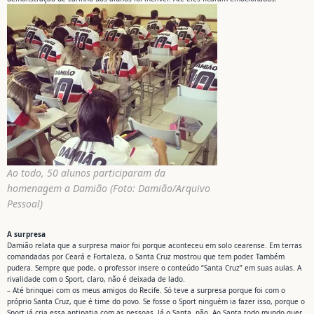
Ao todo, 50 alunos participaram da
homenagem a Damião (Foto: Damião/Arquivo
Pessoal)
A surpresa
Damião relata que a surpresa maior foi porque aconteceu em solo cearense. Em terras
comandadas por Ceará e Fortaleza, o Santa Cruz mostrou que tem poder. Também
pudera. Sempre que pode, o professor insere o conteúdo “Santa Cruz” em suas aulas. A
rivalidade com o Sport, claro, não é deixada de lado.
– Até brinquei com os meus amigos do Recife. Só teve a surpresa porque foi com o
próprio Santa Cruz, que é time do povo. Se fosse o Sport ninguém ia fazer isso, porque o
Sport já cria essa antipatia com as pessoas. Já o Santa, não. Ao Santa todo mundo quer