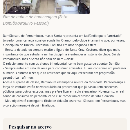
Fim de aula e de homenagem (Foto:
Damião/Arquivo Pessoal)
Damião saiu de Pernambuco, mas o Santa representa um latifúndio que o “arretado”
torcedor coral carrega consigo aonde for. O amor pelo clube é tamanho que, por vezes,
a disciplina de Direito Processual Civil fica em uma segunda esfera.
– Em sala de aula eu sempre exalto a figura do Santa Cruz. Costumo dizer que mais
importante do que estudar a minha disciplina é entender a história do clube. Saí de
Pernambuco, mas o Santa não saiu de mim – disse.
O relacionamento com os alunos é horizontal, como bem gosta de apontar Damião.
– Sempre entro em sala de aula para construir amizades. Eu me considero um professor
humilde. Costumo dizer que as amizades que fiz aqui cresceram em progressão
geométrica – afirmou.
Após a surpresa da classe, Damião irá estampar a revista da faculdade. Perseverança e
força de vontade estão no vocabulário do procurador que já passou em concursos
públicos para outros estados, mas prefere ficar em solo alencarino. No entanto, o real
sonho de consumo do pernambucano é se tornar um cearense de fato e direito.
– Meu objetivo é conseguir o título de cidadão cearense. Só nasci em Pernambuco, mas
o coração mesmo é daqui – finalizou.
Pesquisar no acervo