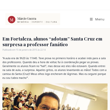
Ir
para
o
conteúdo
Menu
Em Fortaleza, alunos “adotam” Santa Cruz em
surpresa a professor fanático
Publicado em 15 de janeiro de 2015 às 22:14
“A aula era de 9h20 às 11h40. Teve prova no primeiro horário e acabei indo para a sala
dos professores. Quando deu a hora de voltar, fui à coordenação pegar as provas.
Geralmente os alunos ficam no “hall”, mas dessa vez eles não estavam. Quando entrei
na sala de aula, a surpresa. Aqueles gritos, os alunos levantando as mãos! Todos com a
camisa do Santa (Cruz)! Meus olhos logo encheram de lágrimas. Mas eu segurei porque
eu sou ‘cabra macho'”.