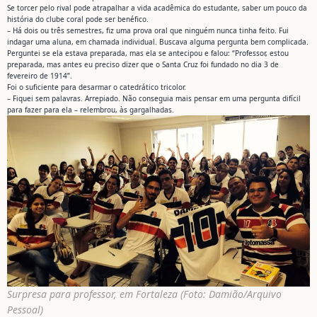
Se torcer pelo rival pode atrapalhar a vida acadêmica do estudante, saber um pouco da
história do clube coral pode ser benéfico.
– Há dois ou três semestres, fiz uma prova oral que ninguém nunca tinha feito. Fui
indagar uma aluna, em chamada individual. Buscava alguma pergunta bem complicada.
Perguntei se ela estava preparada, mas ela se antecipou e falou: “Professor, estou
preparada, mas antes eu preciso dizer que o Santa Cruz foi fundado no dia 3 de
fevereiro de 1914”.
Foi o suficiente para desarmar o catedrático tricolor.
– Fiquei sem palavras. Arrepiado. Não conseguia mais pensar em uma pergunta difícil
para fazer para ela – relembrou, às gargalhadas.
Surpresa para professor, em Fortaleza (Foto: Damião/Arquivo
Pessoal)