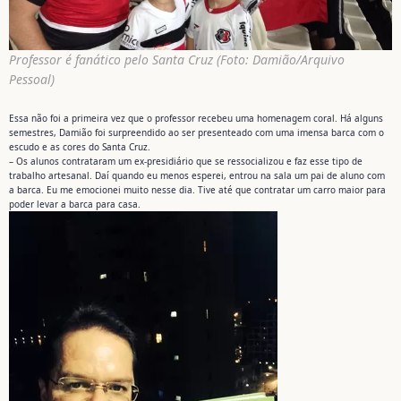
Professor é fanático pelo Santa Cruz (Foto: Damião/Arquivo
Pessoal)
Essa não foi a primeira vez que o professor recebeu uma homenagem coral. Há alguns
semestres, Damião foi surpreendido ao ser presenteado com uma imensa barca com o
escudo e as cores do Santa Cruz.
– Os alunos contrataram um ex-presidiário que se ressocializou e faz esse tipo de
trabalho artesanal. Daí quando eu menos esperei, entrou na sala um pai de aluno com
a barca. Eu me emocionei muito nesse dia. Tive até que contratar um carro maior para
poder levar a barca para casa.