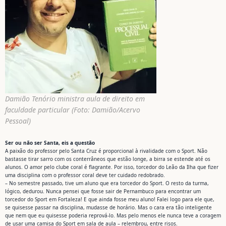
Damião Tenório ministra aula de direito em
faculdade particular (Foto: Damião/Acervo
Pessoal)
Ser ou não ser Santa, eis a questão
A paixão do professor pelo Santa Cruz é proporcional à rivalidade com o Sport. Não
bastasse tirar sarro com os conterrâneos que estão longe, a birra se estende até os
alunos. O amor pelo clube coral é flagrante. Por isso, torcedor do Leão da Ilha que fizer
uma disciplina com o professor coral deve ter cuidado redobrado.
– No semestre passado, tive um aluno que era torcedor do Sport. O resto da turma,
lógico, dedurou. Nunca pensei que fosse sair de Pernambuco para encontrar um
torcedor do Sport em Fortaleza! E que ainda fosse meu aluno! Falei logo para ele que,
se quisesse passar na disciplina, mudasse de horário. Mas o cara era tão inteligente
que nem que eu quisesse poderia reprová-lo. Mas pelo menos ele nunca teve a coragem
de usar uma camisa do Sport em sala de aula – relembrou, entre risos.