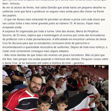
bem – brincou.
Ao ver os alunos de frente, mal sabia Damião que ainda havia um pequeno detalhe no
uniforme coral que faria o professor se segurar mais ainda para não chorar na frente
dos pupilos.
– O que me deixou mais extasiado foi perceber ao deixar a prova com cada aluno que
nas costas tinha o meu nome gravado junto ao número 10. Aí lascou. Fiquei mais
arrepiado ainda.
A surpresa foi organizada por toda a turma. Uma das alunas, Maria do Perpétuo
Socorro, de 53 anos, explica que a homenagem só ocorreu por conta das brincadeiras
do professor com o clube pernambucano. A dificuldade em encontrar camisas do Santa
Cruz foi decisiva para que os estudantes corressem atrás de patrocínio e
encomendassem a quantidade necessária de uniformes. Depois de todo esse esforço, o
clube coral certamente conseguiu mais alguns adeptos.
– Não resta dúvidas de que todos nós viramos um pouco torcedores. Não só pelo que
ele fala, mas porque isso acaba puxando o interesse dos demais. Pesquisei coisas sobre
o Santa Cruz. Já sei bastante até sobre a história do time – garantiu.