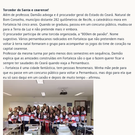
Torcedor do Santa e cearense!
Além de professor, Damião advoga e é procurador geral do Estado do Ceará. Natural de
Bom Conselho, município distante 282 quilômetros de Recife, o catedrático mora em
Fortaleza há cinco anos. Quando se graduou, passou em um concurso público, mudou-se
para a Terra da Luz e não pretende mais ir embora.
O procurador participa de uma torcida organizada, a “800km de paixão”. Nome
sugestivo. Vários pernambucanos radicados em Fortaleza que não pretendem mais
voltar à terra natal formaram o grupo para acompanhar os jogos do time de coração na
capital cearense.
Professor da mesma turma por pelo menos dois semestres em sequência, Damião
explica que as amizades construídas em Fortaleza são o que o fazem querer ficar e
sempre ter saudades do Ceará quando viaja a Pernambuco.
– Fortaleza é uma cidade fantástica, tem pessoas fenomenais. Minha mãe pede para
que eu passe em um concurso público para voltar a Pernambuco, mas digo para ela que
eu só saio daqui em um caixão e depois de muito tempo – afirmou.