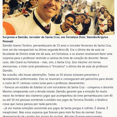
Surpresa a Damião, torcedor do Santa Cruz, em Fortaleza (Foto: Damião/Arquivo
Pessoal)
Damião Soares Tenório, pernambucano de 33 anos e torcedor fervoroso do Santa Cruz,
teve um dia inesquecível na última segunda-feira (8). Era o último dia de aula na
faculdade de Direito onde ele dá aula, em Fortaleza, e os alunos resolveram fazer uma
surpresa para o professor vestindo a camisa do time de coração do docente. Nesse
caso, não Ceará ou Fortaleza – mas, sim, o Santa Cruz. Isso mesmo: em terras
alencarinas, o time coral prevaleceu e “tricoloriu” o último dia de aula do professor
Damião.
Na ocasião, não houve abstenções. Todos os 50 alunos estavam presentes e
devidamente uniformizados. Eles se reuniram e conseguiram até patrocínio para dividir
o custo de 51 camisas corais (uma para o professor, obviamente).
– Parecia um estádio de futebol só com torcedores do Santa Cruz – comparou o docente.
Mesmo comparando com o Arruda lotado, Damião garante que a emoção foi muito
maior. Ao lembrar dos inúmeros jogos que acompanhou do time pernambucano com 40
ou até 50 mil pessoas enchendo o estádio nos jogos da Terceira Divisão, o fanático
crava que nunca passou por nada parecido.
– Já vivi muitas emoções assistindo aos jogos do Santa porque é sofrido. É drama. É
inexplicável. Mas essa surpresa que fizeram para mim foi fora do normal. Essa
demonstração de carinho dos alunos foi incrível. Até eles ficaram emocionados.