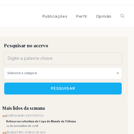
Alterna
Publicações
Perfil
Opinião
pesqui
Pesquisar no acervo
do
site
PESQUISAR
Mais lidos da semana
01
JORNALISMO ESPORTIVO
Reforço na cobertura da Copa do Mundo da Tribuna
25 de novembro de 2018
02
MARKETING-PUBLICIDADE