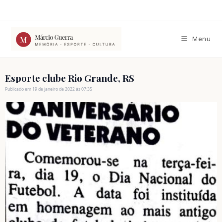
Ir
para
o
conteúdo
Menu
Esporte clube Rio Grande, RS
Publicado em 19 de janeiro de 2022 às 07:35