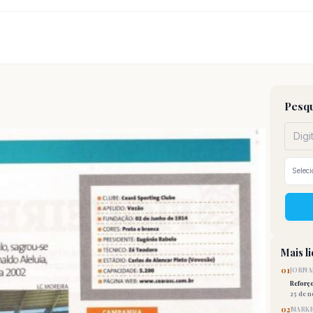
Pesqu
Mais l
01
JORNA
Reforç
25 de 
02
MARKE