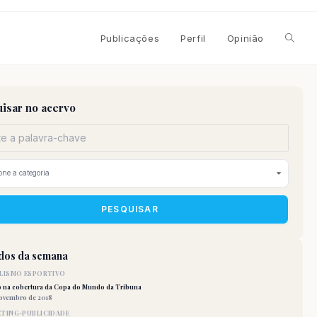
Alterna
Publicações
Perfil
Opinião
pesqui
isar no acervo
do
site
PESQUISAR
idos da semana
LISMO ESPORTIVO
o na cobertura da Copa do Mundo da Tribuna
novembro de 2018
TING-PUBLICIDADE