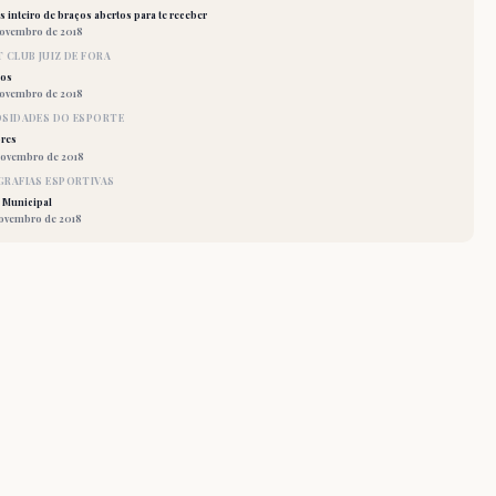
 inteiro de braços abertos para te receber
novembro de 2018
 CLUB JUIZ DE FORA
los
novembro de 2018
OSIDADES DO ESPORTE
res
novembro de 2018
RAFIAS ESPORTIVAS
 Municipal
novembro de 2018