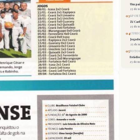
Um país
25 de 
03
SPORT
Zé Car
25 de 
04
CURI
Jogado
25 de 
05
FOTOG
Estádio
25 de 