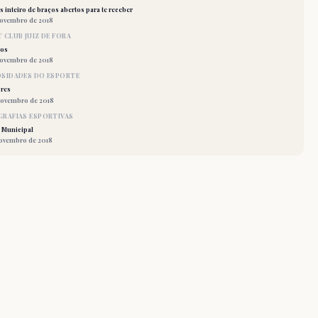
 inteiro de braços abertos para te receber
novembro de 2018
 CLUB JUIZ DE FORA
los
novembro de 2018
OSIDADES DO ESPORTE
res
novembro de 2018
RAFIAS ESPORTIVAS
 Municipal
novembro de 2018