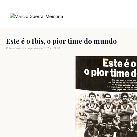
Ir
para
o
conteúdo
Este é o Ibis, o pior time do mundo
Publicado em 25 de janeiro de 2024 às 21:40