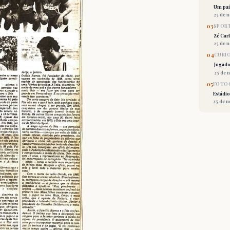
Um país
25 de 
03
SPORT
Zé Car
25 de 
04
CURI
Jogado
25 de 
05
FOTOG
Estádio
25 de 