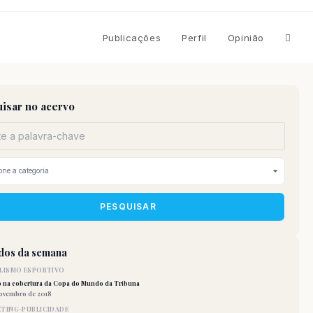
Altern
Publicações
Perfil
Opinião
pesqu
isar no acervo
do
site
PESQUISAR
idos da semana
LISMO ESPORTIVO
o na cobertura da Copa do Mundo da Tribuna
novembro de 2018
TING-PUBLICIDADE