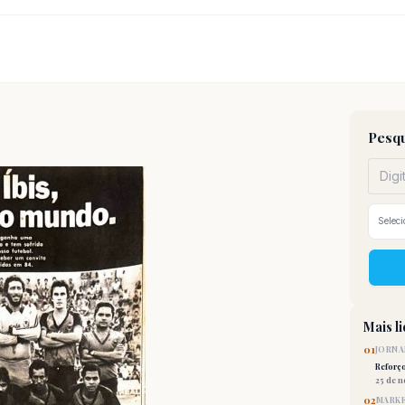
Pesqu
Mais l
01
JORNA
Reforç
25 de 
02
MARKE