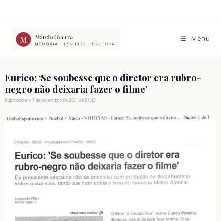
Ir
para
o
conteúdo
Menu
Eurico: ‘Se soubesse que o diretor era rubro-
negro não deixaria fazer o filme’
Publicado em 7 de novembro de 2021 às 01:43