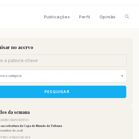
Alterna
Publicações
Perfil
Opinião
pesqui
isar no acervo
do
site
PESQUISAR
idos da semana
LISMO ESPORTIVO
o na cobertura da Copa do Mundo da Tribuna
novembro de 2018
TING-PUBLICIDADE