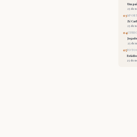
Um país
25 de 
03
SPORT
Zé Car
25 de 
04
CURI
Jogado
25 de 
05
FOTOG
Estádio
25 de 