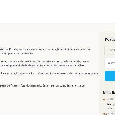
Pesqu
terno. Em alguns locais ainda esse tipo de ação está ligada ao setor de
da empresa ou instituição.
presa, mudança de gestão ou de produto, exigem, cada vez mais, que o
tira a responsabilidade de correção e cuidado com todos os detalhes.
 Para uma ação que vise lucro direto ou fortalecimento de imagem da empresa
pena de ficarem fora do mercado. Está inserido como ferramenta de
Mais l
01
JORNA
Reforç
25 de 
02
MARKE