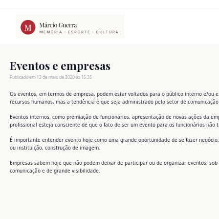
Ir
para
o
conteúdo
Eventos e empresas
Publicado em 13 de maio de 2020 às 15:35
Os eventos, em termos de empresa, podem estar voltados para o público interno e/ou ex
recursos humanos, mas a tendência é que seja administrado pelo setor de comunicação 
Eventos internos, como premiação de funcionários, apresentação de novas ações da em
profissional esteja consciente de que o fato de ser um evento para os funcionários não 
É importante entender evento hoje como uma grande oportunidade de se fazer negócio.
ou instituição, construção de imagem.
Empresas sabem hoje que não podem deixar de participar ou de organizar eventos, sob 
comunicação e de grande visibilidade.