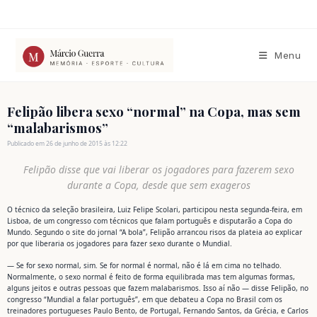
Ir
para
o
conteúdo
Menu
Felipão libera sexo “normal” na Copa, mas sem
“malabarismos”
Publicado em 26 de junho de 2015 às 12:22
Felipão disse que vai liberar os jogadores para fazerem sexo
durante a Copa, desde que sem exageros
O técnico da seleção brasileira, Luiz Felipe Scolari, participou nesta segunda-feira, em
Lisboa, de um congresso com técnicos que falam português e disputarão a Copa do
Mundo. Segundo o site do jornal “A bola”, Felipão arrancou risos da plateia ao explicar
por que liberaria os jogadores para fazer sexo durante o Mundial.
— Se for sexo normal, sim. Se for normal é normal, não é lá em cima no telhado.
Normalmente, o sexo normal é feito de forma equilibrada mas tem algumas formas,
alguns jeitos e outras pessoas que fazem malabarismos. Isso aí não — disse Felipão, no
congresso “Mundial a falar português”, em que debateu a Copa no Brasil com os
treinadores portugueses Paulo Bento, de Portugal, Fernando Santos, da Grécia, e Carlos