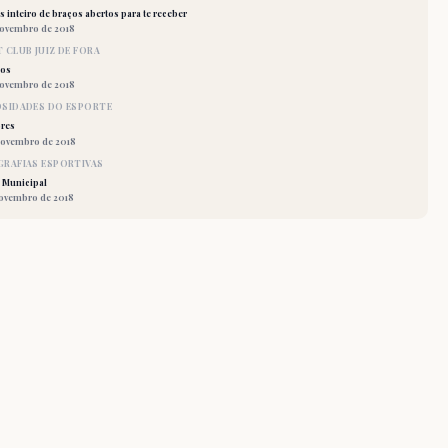
 inteiro de braços abertos para te receber
novembro de 2018
 CLUB JUIZ DE FORA
los
novembro de 2018
OSIDADES DO ESPORTE
res
novembro de 2018
RAFIAS ESPORTIVAS
 Municipal
novembro de 2018