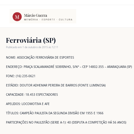
Ir
para
o
conteúdo
Publicado em 1 de outubro de 2015 às 12:11
NOME: ASSOCIAÇÃO FERROVIÁRIA DE ESPORTES
ENDEREÇO: PRAÇA SCALAMANDRÉ SOBRINHO, S/N° – CEP 14802-355 – ARARAQUARA (SP)
FONE: (16) 235-0621
ESTÁDIO: DOUTOR ADHEMAR PEREIRA DE BARROS (FONTE LUMINOSA)
CAPACIDADE: 18.453 ESPECTADORES
APELIDOS: LOCOMOTIVA E AFE
TÍTULOS: CAMPEÃO PAULISTA DA SEGUNDA DIVISÃO EM 1955 E 1966
PARTICIPAÇÕES NO PAULISTÃO (SERIE A-1): 40 (DISPUTA A COMPETIÇÃO HÁ 56 ANOS)