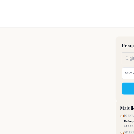
Pesqu
Mais l
01
JORNA
Reforç
25 de 
02
MARKE