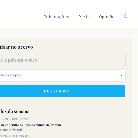
Alterna
Publicações
Perfil
Opinião
pesqui
isar no acervo
do
site
PESQUISAR
idos da semana
LISMO ESPORTIVO
o na cobertura da Copa do Mundo da Tribuna
novembro de 2018
TING-PUBLICIDADE