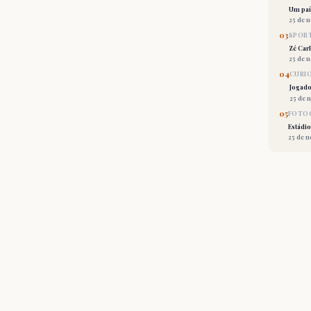
Um país
25 de 
03
SPORT
Zé Car
25 de 
04
CURI
Jogado
25 de 
05
FOTOG
Estádio
25 de 