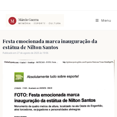
Ir
para
o
conteúdo
Menu
Festa emocionada marca inauguração da
estátua de Nilton Santos
Publicado em 27 de agosto de 2025 às 19:06