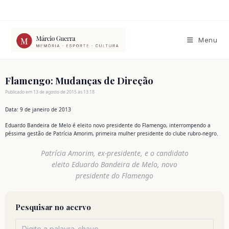
Ir
para
o
conteúdo
Menu
Flamengo: Mudanças de Direção
Publicado em 13 de agosto de 2015 às 13:18
Data: 9 de janeiro de 2013
Eduardo Bandeira de Melo é eleito novo presidente do Flamengo, interrompendo a
péssima gestão de Patrícia Amorim, primeira mulher presidente do clube rubro-negro.
Patrícia Amorim, ex-presidente, e o candidato
eleito Eduardo Bandeira de Melo, novo
presidente do Flamengo
Pesquisar no acervo