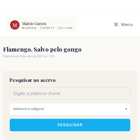
Ir
para
o
conteúdo
Menu
Flamengo. Salvo pelo gongo
Publicado em 8 de maio de 2020 às 17:35
Pesquisar no acervo
PESQUISAR