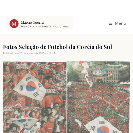
Ir
para
o
conteúdo
Menu
Fotos Seleção de Futebol da Coréia do Sul
Publicado em 28 de agosto de 2015 às 17:44