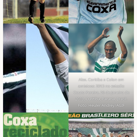
Alex. Coritiba x Colon em
amistoso 2013 no estadio
Couto Pereira. 26 de Janeiro de
2013, Curitiba, Parana, Brasil.
Foto: Heuler Andrey/AGIF