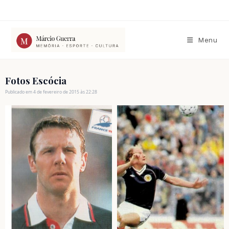
Ir
para
o
conteúdo
Menu
Fotos Escócia
Publicado em 4 de fevereiro de 2015 às 22:28