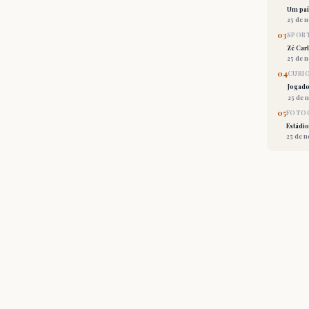
Um país
25 de 
03
SPORT
Zé Car
25 de 
04
CURI
Jogado
25 de 
05
FOTOG
Estádio
25 de 