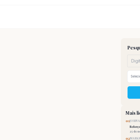
Pesqu
Mais l
01
JORNA
Reforç
25 de 
02
MARKE