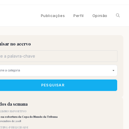
Alterna
Publicações
Perfil
Opinião
pesqui
isar no acervo
do
site
PESQUISAR
idos da semana
LISMO ESPORTIVO
o na cobertura da Copa do Mundo da Tribuna
novembro de 2018
TING-PUBLICIDADE