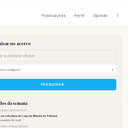
Altern
Publicações
Perfil
Opinião
pesqu
isar no acervo
do
site
PESQUISAR
idos da semana
LISMO ESPORTIVO
o na cobertura da Copa do Mundo da Tribuna
novembro de 2018
TING-PUBLICIDADE