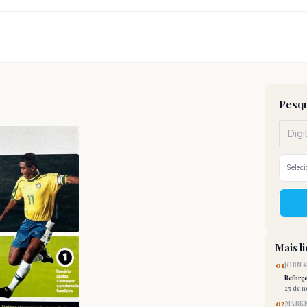
Pesqu
Mais l
01
JORNA
Reforç
25 de 
02
MARKE