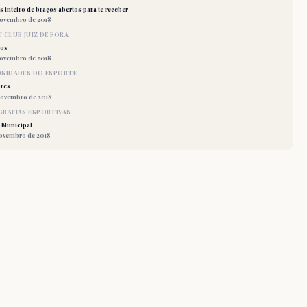
 inteiro de braços abertos para te receber
novembro de 2018
 CLUB JUIZ DE FORA
los
novembro de 2018
OSIDADES DO ESPORTE
res
novembro de 2018
RAFIAS ESPORTIVAS
 Municipal
novembro de 2018