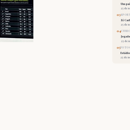
Um país
25 de 
03
SPORT
Zé Car
25 de 
04
CURI
Jogado
25 de 
05
FOTOG
Estádio
25 de 