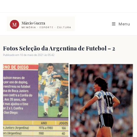
Ir
para
o
conteúdo
Menu
Fotos Seleção da Argentina de Futebol – 2
Publicado em 10 de maio de 2021 às 05:42