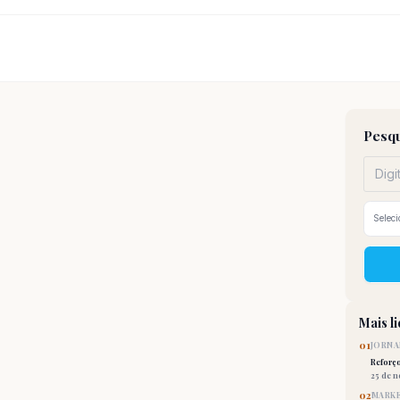
Pesqu
Mais l
01
JORNA
Reforç
25 de 
02
MARKE