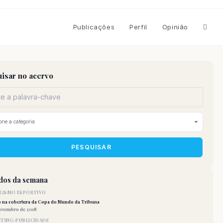
Altern
Publicações
Perfil
Opinião
pesqu
isar no acervo
do
site
PESQUISAR
idos da semana
LISMO ESPORTIVO
o na cobertura da Copa do Mundo da Tribuna
novembro de 2018
TING-PUBLICIDADE