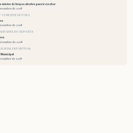
 inteiro de braços abertos para te receber
novembro de 2018
 CLUB JUIZ DE FORA
los
novembro de 2018
OSIDADES DO ESPORTE
res
novembro de 2018
RAFIAS ESPORTIVAS
 Municipal
novembro de 2018