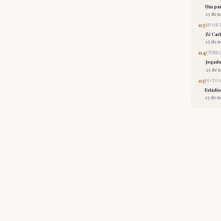
Um país
25 de 
03
SPORT
Zé Car
25 de 
04
CURI
Jogado
25 de 
05
FOTOG
Estádio
25 de 