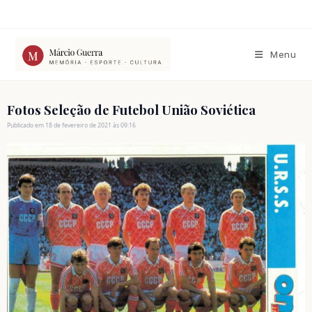
Ir
para
o
conteúdo
Menu
Fotos Seleção de Futebol União Soviética
Publicado em 18 de fevereiro de 2021 às 09:16