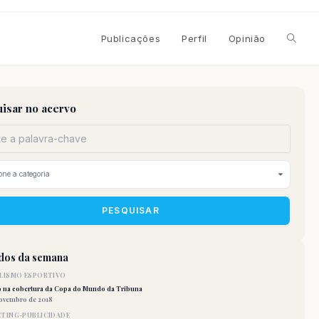
Alterna
Publicações
Perfil
Opinião
pesqui
isar no acervo
do
site
PESQUISAR
idos da semana
LISMO ESPORTIVO
o na cobertura da Copa do Mundo da Tribuna
novembro de 2018
TING-PUBLICIDADE