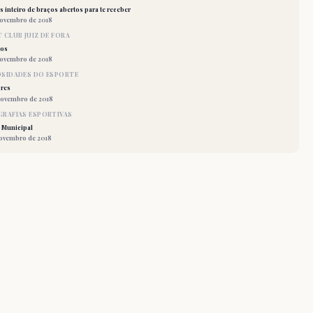
 inteiro de braços abertos para te receber
novembro de 2018
 CLUB JUIZ DE FORA
los
novembro de 2018
OSIDADES DO ESPORTE
res
novembro de 2018
RAFIAS ESPORTIVAS
 Municipal
novembro de 2018