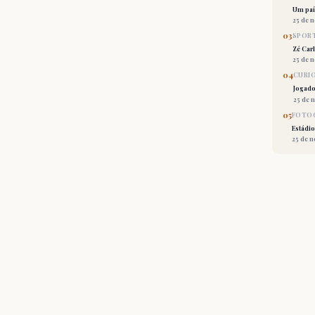
Um país
25 de 
03
SPORT
Zé Car
25 de 
04
CURI
Jogado
25 de 
05
FOTOG
Estádio
25 de 