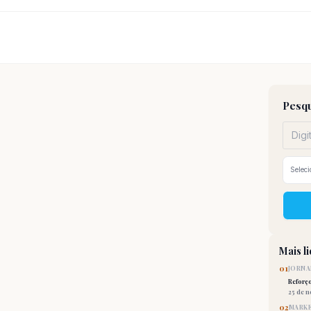
Pesqu
Mais l
01
JORNA
Reforç
25 de 
02
MARKE