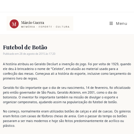
Ir
para
o
conteúdo
Menu
Futebol de Botão
Publicado em 28 de agosto de 2015 às 17:20
A história atribuiu ao Geraldo Decóurt a invenção do jogo. Foi por volta de 1929, quando
ele deu à brincadeira o nome de “Celotex”, em alusão ao material usado para a
confecção das mesas. Começava ali a história do esporte, inclusive como lançamento do
primeiro livro de regras.
Geraldo foi tão importante que o dia de seu nascimento, 14 de fevereiro, foi oficializado
pelo então governador de São Paulo, Geraldo Alckmin, em 2001, como o dia do
botonista. O inventor foi importante também na missão de divulgar o esporte e
organizar campeonatos, ajudando assim na popularização do futebol de botão.
No começo, normalmente eram utilizados botões de calças e até de cuecas. Os goleiros
eram feitos com caixas de fósforos cheias de areia. Com o passar do tempo os botões
passaram a ser mais modernos e hoje são feitos predominantemente de acrílico ou
plástico.