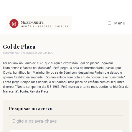
Ir
para
o
conteúdo
Menu
Gol de Placa
Publicado em 10 de março de 2015 às 16:50
Foi no Rio-São Paulo de 1961 que surgiu a expressão ´´gol de placa“. jogavam
Fluminense e Santos no Maracanã. Pelé pegou a bola da intermediária, passou por
Clovis, humilhou Jair Marinho, livrou-se de Edmilson, despachou Pinheiro e deixou o
goleiro Castilho na saudade. ´´Só não entrou com bola e tudo porque teve humildade“.
Canta Jorge Benjor. Dias depois, o rei ganhou uma placa no estádio com os seguintes
dizeres: ´´Neste campo, no dia 5-3-1961, Pelé marcou o tento mais bonito na história do
Maracanã“. Fonte: Revista Placar
Pesquisar no acervo