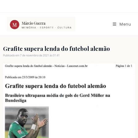
Ir
para
o
conteúdo
Menu
Grafite supera lenda do futebol alemão
Publicado em 7 de novembro de 2021 às 01:41