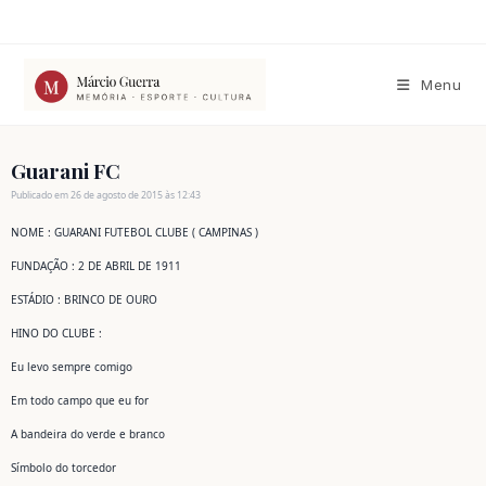
Ir
para
o
conteúdo
Menu
Guarani FC
Publicado em 26 de agosto de 2015 às 12:43
NOME : GUARANI FUTEBOL CLUBE ( CAMPINAS )
FUNDAÇÃO : 2 DE ABRIL DE 1911
ESTÁDIO : BRINCO DE OURO
HINO DO CLUBE :
Eu levo sempre comigo
Em todo campo que eu for
A bandeira do verde e branco
Símbolo do torcedor