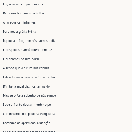
Eia, amigos sempre avantes
Da honradez vamos na trilha
Arrojados caminhantes
Para nós a glória brilha
Repousa a força em nós, somos o dia
É dos povos manhã ridenta em luz
E buscamos na luta porfia
A senda que o futuro nos conduz
Estendamos a mão se o fraco tomba
D’imbella invalidez nós temos dó
Mas se o forte soberbo de nós zomba
Ilade a fronte dobrar, morder o pó
Caminhamos dos povo na vanguarda
Levandos os oprimidos, redenção