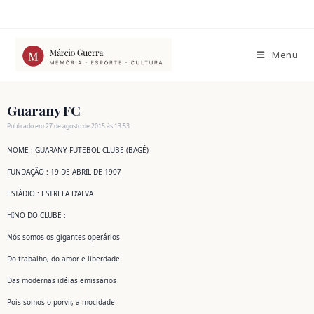
Ir
para
o
conteúdo
Menu
Guarany FC
Publicado em 27 de agosto de 2015 às 13:53
NOME : GUARANY FUTEBOL CLUBE (BAGÉ)
FUNDAÇÃO : 19 DE ABRIL DE 1907
ESTÁDIO : ESTRELA D’ALVA
HINO DO CLUBE :
Nós somos os gigantes operários
Do trabalho, do amor e liberdade
Das modernas idéias emissários
Pois somos o porvir, a mocidade