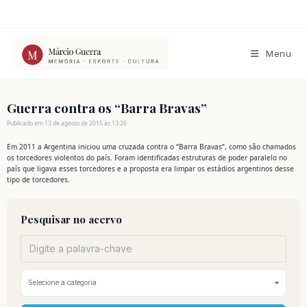
Ir
para
o
conteúdo
Menu
Guerra contra os “Barra Bravas”
Publicado em 13 de agosto de 2015 às 13:26
Em 2011 a Argentina iniciou uma cruzada contra o “Barra Bravas”, como são chamados
os torcedores violentos do país. Foram identificadas estruturas de poder paralelo no
país que ligava esses torcedores e a proposta era limpar os estádios argentinos desse
tipo de torcedores.
Pesquisar no acervo