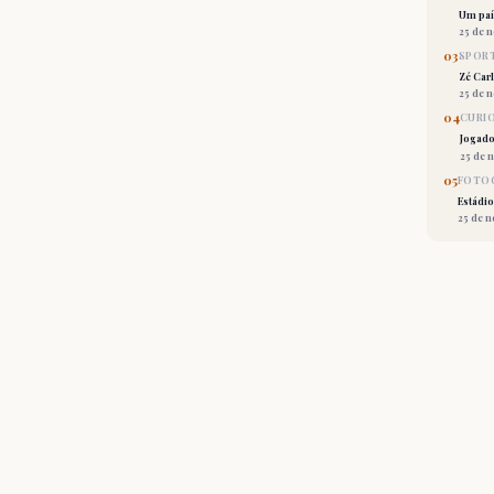
Um país
25 de 
03
SPORT
Zé Car
25 de 
04
CURI
Jogado
25 de 
05
FOTOG
Estádio
25 de 