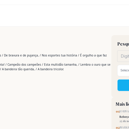
Pesqu
 / De bravura e de pujança, / Nos esportes tua história / É orgulho a que faz
Santa! / Campeão dos campeões / Esta multidão tamanha, / Lembra o ouro que se
 A bandeira tão querida, / A bandeira tricolor.
Mais l
01
JORNA
Reforç
25 de 
02
MARKE