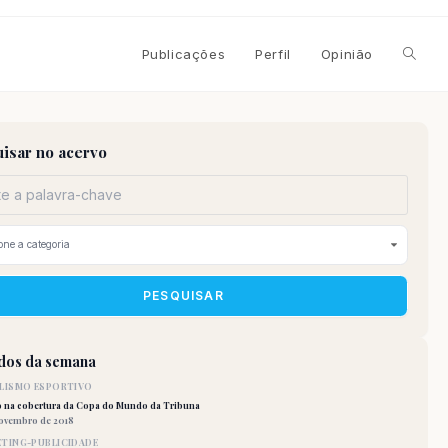
Alterna
Publicações
Perfil
Opinião
pesqui
isar no acervo
do
site
PESQUISAR
idos da semana
LISMO ESPORTIVO
o na cobertura da Copa do Mundo da Tribuna
novembro de 2018
TING-PUBLICIDADE