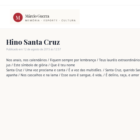
Ir
para
o
conteúdo
Hino Santa Cruz
Publicado em 12 de agosto de 2015 às 12:57
Nos anais, nos calendários / Fiquem sempre por lembrança / Teus lauréis extraordinários
jus / Este símbolo de glória / Que é teu nome
Santa Cruz / Uma voz proclama e canta / É a voz das multidões. / Santa Cruz, querido 
apanha / Nos cascalhos e na lama / Esse ouro é sangue, é vida, / É delírio, raça, e amor /