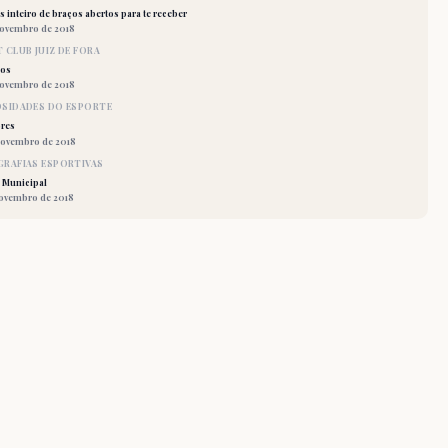
 inteiro de braços abertos para te receber
novembro de 2018
 CLUB JUIZ DE FORA
los
novembro de 2018
OSIDADES DO ESPORTE
res
novembro de 2018
RAFIAS ESPORTIVAS
 Municipal
novembro de 2018