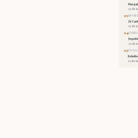
Um país
25 de 
03
SPORT
Zé Car
25 de 
04
CURI
Jogado
25 de 
05
FOTOG
Estádio
25 de 