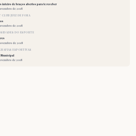
 inteiro de braços abertos para te receber
novembro de 2018
 CLUB JUIZ DE FORA
los
novembro de 2018
OSIDADES DO ESPORTE
res
novembro de 2018
RAFIAS ESPORTIVAS
 Municipal
novembro de 2018