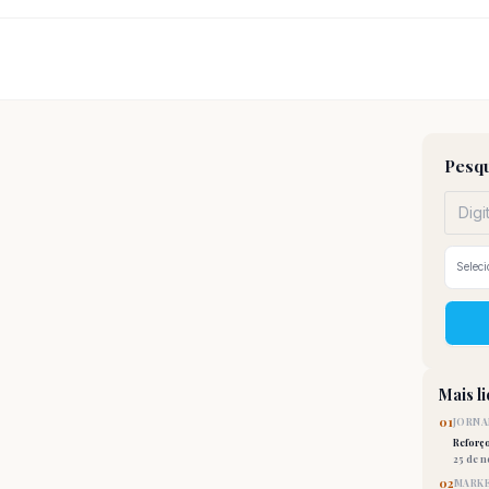
Pesqu
Mais l
01
JORNA
Reforç
25 de 
02
MARKE