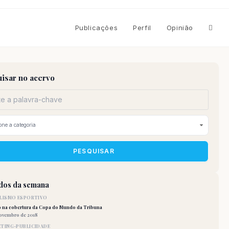
Altern
Publicações
Perfil
Opinião
pesqu
isar no acervo
do
site
PESQUISAR
idos da semana
LISMO ESPORTIVO
o na cobertura da Copa do Mundo da Tribuna
novembro de 2018
TING-PUBLICIDADE