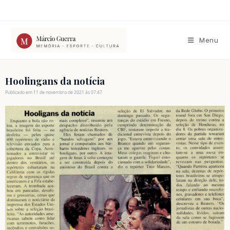
Ir
para
o
conteúdo
Menu
Hoolingans da notícia
Publicado em 11 de novembro de 2021 às 07:47