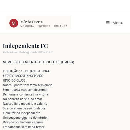
Ir
para
o
conteúdo
Menu
Independente FC
Publicado em 26 de agosto de 2015 às 12:51
NOME : INDEPENDENTE FUTEBOL CLUBE (LIMEIRA)
FUNDAÇÃO : 19 DE JANEIRO 1944
ESTÁDIO :AGOSTINHO PRADO
HINO DO CLUBE :
Nasceu pobre sem fama sem glória
Sem riqueza mas com destemor
De homens confiantes na vitória
Na nobreza na fé e no amor
Nasceu livre modesto e valente
Só a coragem de seu fundador
É que fez do independente
Um pequeno gigante do interior
Dirigido por homens capazes
Trabalhando sem nada temer