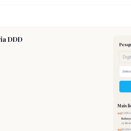
 via DDD
Pesqu
Mais l
01
JORNA
Reforç
25 de 
02
MARKE