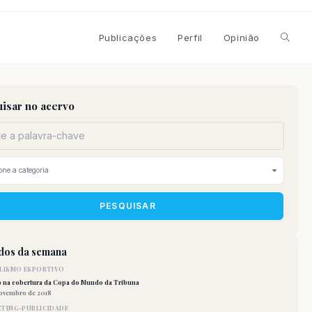
Alterna
Publicações
Perfil
Opinião
pesqui
isar no acervo
do
site
PESQUISAR
idos da semana
LISMO ESPORTIVO
o na cobertura da Copa do Mundo da Tribuna
novembro de 2018
TING-PUBLICIDADE