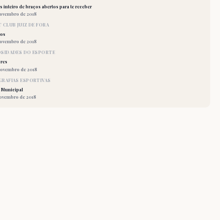
 inteiro de braços abertos para te receber
novembro de 2018
 CLUB JUIZ DE FORA
los
novembro de 2018
OSIDADES DO ESPORTE
res
novembro de 2018
RAFIAS ESPORTIVAS
 Municipal
novembro de 2018