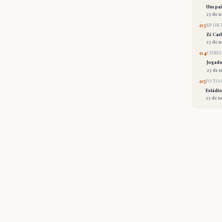
Um país
25 de 
03
SPORT
Zé Car
25 de 
04
CURI
Jogado
25 de 
05
FOTOG
Estádio
25 de 