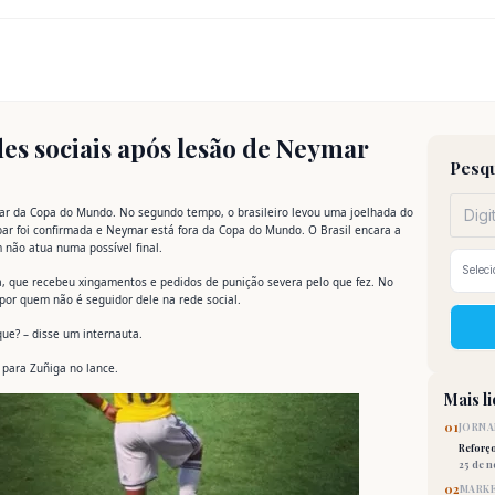
es sociais após lesão de Neymar
Pesqu
mar da Copa do Mundo. No segundo tempo, o brasileiro levou uma joelhada do
ar foi confirmada e Neymar está fora da Copa do Mundo. O Brasil encara a
 não atua numa possível final.
a, que recebeu xingamentos e pedidos de punição severa pelo que fez. No
por quem não é seguidor dele na rede social.
ue? – disse um internauta.
 para Zuñiga no lance.
Mais l
01
JORNA
Reforç
25 de 
02
MARKE