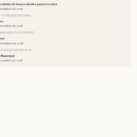
 inteiro de braços abertos para te receber
novembro de 2018
 CLUB JUIZ DE FORA
los
novembro de 2018
OSIDADES DO ESPORTE
res
novembro de 2018
RAFIAS ESPORTIVAS
 Municipal
novembro de 2018