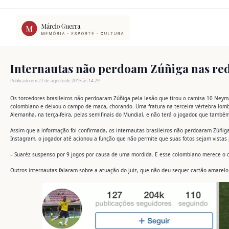
Ir
para
o
conteúdo
Internautas não perdoam Zúñiga nas red
Publicado em 27 de agosto de 2015 às 14:29
Os torcedores brasileiros não perdoaram Zúñiga pela lesão que tirou o camisa 10 Ney
colombiano e deixou o campo de maca, chorando. Uma fratura na terceira vértebra lomb
Alemanha, na terça-feira, pelas semifinais do Mundial, e não terá o jogador, que também
Assim que a informação foi confirmada, os internautas brasileiros não perdoaram Zúñig
Instagram, o jogador até acionou a função que não permite que suas fotos sejam vistas 
– Suaréz suspenso por 9 jogos por causa de uma mordida. E esse colombiano merece o q
Outros internautas falaram sobre a atuação do juiz, que não deu sequer cartão amarelo