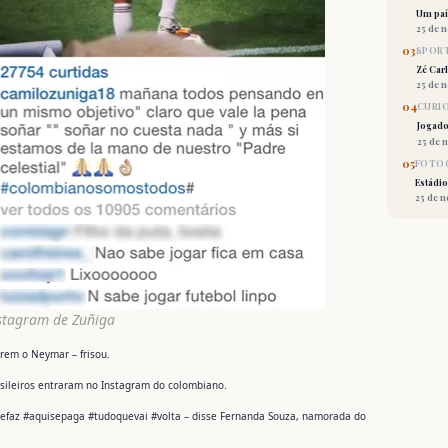
Um país
25 de 
03
SPORT
Zé Car
25 de 
04
CURI
Jogado
25 de 
05
FOTOG
Estádio
25 de 
nstagram de Zuñiga
erem o Neymar – frisou.
sileiros entraram no Instagram do colombiano.
isefaz #aquisepaga #tudoquevai #volta – disse Fernanda Souza, namorada do