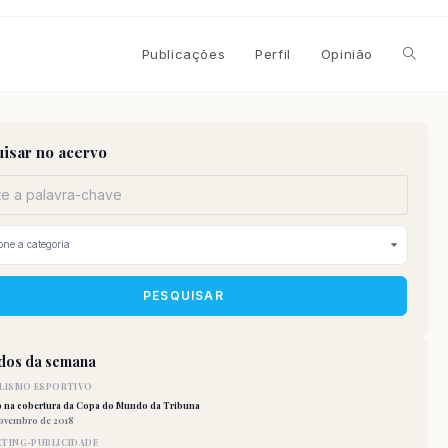
Alterna
Publicações
Perfil
Opinião
pesqui
isar no acervo
do
site
PESQUISAR
idos da semana
LISMO ESPORTIVO
o na cobertura da Copa do Mundo da Tribuna
novembro de 2018
TING-PUBLICIDADE