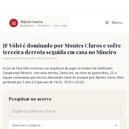
Ir
para
o
conteúdo
Menu
JF Vôlei é dominado por Montes Claros e sofre
terceira derrota seguida em casa no Mineiro
Publicado em 25 de setembro de 2015 às 16:24
O Juiz de Fora Vôlei encerrou sua sequência de jogos no Ginásio da Faefid pelo
Campeonato Mineiro com nova derrota. Desta vez, na noite da quarta-feira, 23, a
equipe comandada pelo técnico Alessandro Fadul foi anulada pelo Montes Claros Vôlei,
perdendo por 3 sets a 0 (parciais de 19/25, 14/25 e 22/25).
Pesquisar no acervo