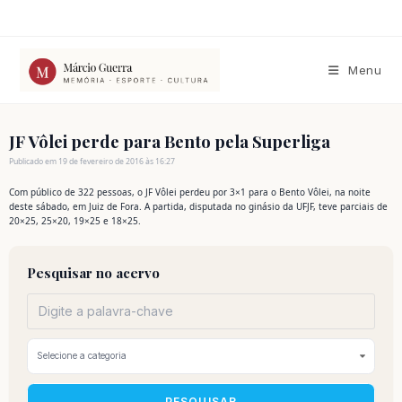
Ir
para
o
conteúdo
Menu
JF Vôlei perde para Bento pela Superliga
Publicado em 19 de fevereiro de 2016 às 16:27
Com público de 322 pessoas, o JF Vôlei perdeu por 3×1 para o Bento Vôlei, na noite
deste sábado, em Juiz de Fora. A partida, disputada no ginásio da UFJF, teve parciais de
20×25, 25×20, 19×25 e 18×25.
Pesquisar no acervo
PESQUISAR